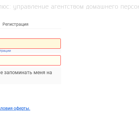
люс: управление агентством домашнего персо
Регистрация
страции
е запоминать меня на
словия оферты.